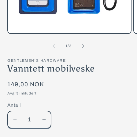
Åpne
Å
medie
m
1
2
av
1
/
3
i
i
modal
m
GENTLEMEN'S HARDWARE
Vanntett mobilveske
Vanlig
149,00 NOK
pris
Avgift inkludert.
Antall
Senk
Øk
antallet
antallet