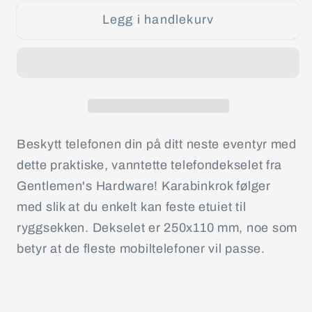
for
for
Legg i handlekurv
Vanntett
Vanntett
mobilveske
mobilveske
Beskytt telefonen din på ditt neste eventyr med
dette praktiske, vanntette telefondekselet fra
Gentlemen's Hardware! Karabinkrok følger
med slik at du enkelt kan feste etuiet til
ryggsekken. Dekselet er 250x110 mm, noe som
betyr at de fleste mobiltelefoner vil passe.